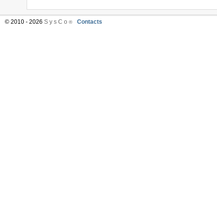
© 2010 - 2026
S y s C o
Contacts
®